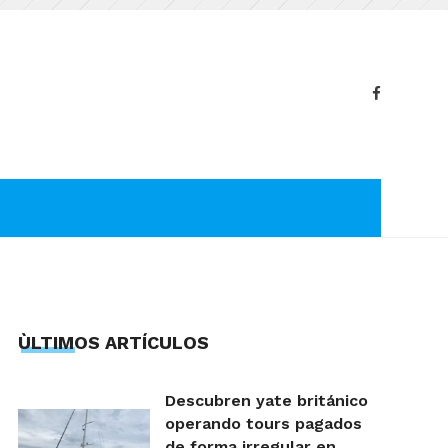
ÙLTIMOS ARTÍCULOS
Descubren yate británico
operando tours pagados
de forma irregular en