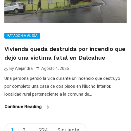
PATAGONIA AL DÍA
Vivienda queda destruida por incendio que
dejó una víctima fatal en Dalcahue
By Alejandra
Agosto 4, 2026
Una persona perdió la vida durante un incendio que destruyó
por completo una casa de dos pisos en Ñiucho Interior,
localidad rural perteneciente a la comuna de...
Continue Reading
Navegación
1
2
224
Siguiente
…