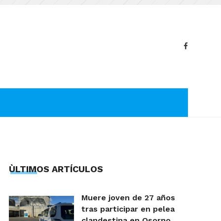
ÙLTIMOS ARTÍCULOS
Muere joven de 27 años
tras participar en pelea
clandestina en Osorno