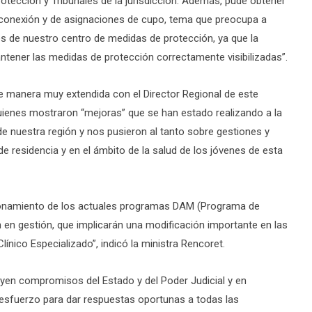
otección y Tribunales de la jurisdicción. Además, pude obtener
rconexión y de asignaciones de cupo, tema que preocupa a
s de nuestro centro de medidas de protección, ya que la
antener las medidas de protección correctamente visibilizadas”.
de manera muy extendida con el Director Regional de este
quienes mostraron “mejoras” que se han estado realizando a la
de nuestra región y nos pusieron al tanto sobre gestiones y
e residencia y en el ámbito de la salud de los jóvenes de esta
ionamiento de los actuales programas DAM (Programa de
 en gestión, que implicarán una modificación importante en las
ínico Especializado”, indicó la ministra Rencoret.
yen compromisos del Estado y del Poder Judicial y en
 esfuerzo para dar respuestas oportunas a todas las