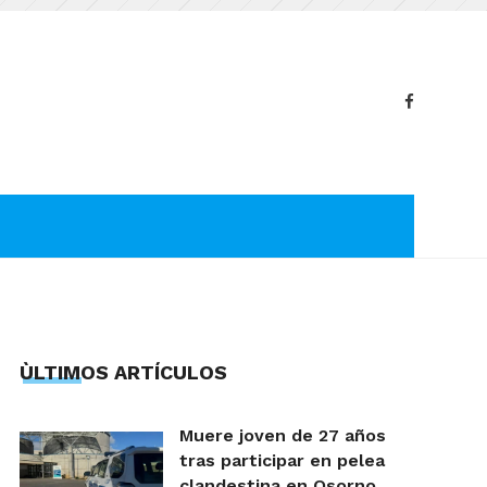
ÙLTIMOS ARTÍCULOS
Muere joven de 27 años
tras participar en pelea
clandestina en Osorno