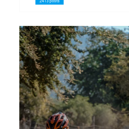
2413 posts
il