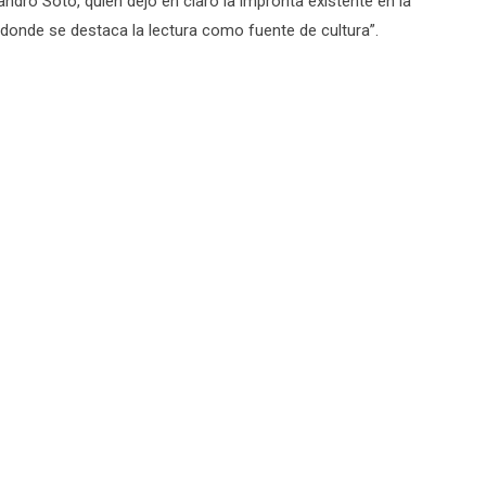
andro Soto, quien dejó en claro la impronta existente en la
 “donde se destaca la lectura como fuente de cultura”.