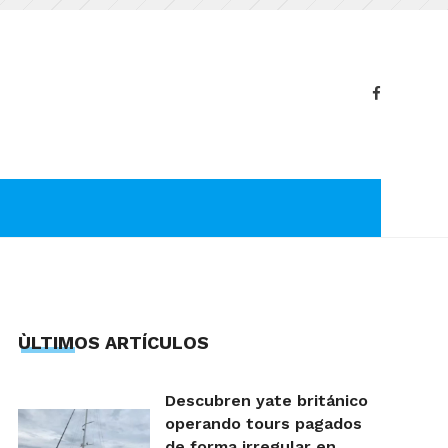
ÙLTIMOS ARTÍCULOS
Descubren yate británico
operando tours pagados
de forma irregular en