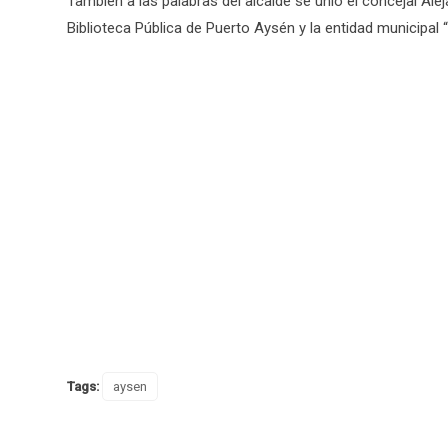
También a las palabras del alcalde se unió el concejal Alej
Biblioteca Pública de Puerto Aysén y la entidad municipal
Tags:
aysen