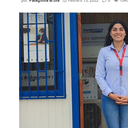
por:
Patagonia al Dia
Febrero 15, 2022
0
1043