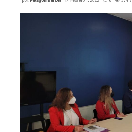
por:
Patagonia al Dia
Febrero 1, 2022
0
574 V