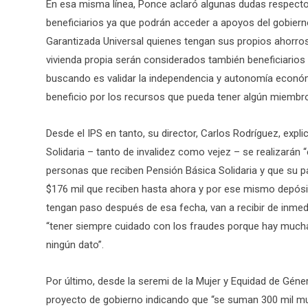
En esa misma línea, Ponce aclaró algunas dudas respecto 
beneficiarios ya que podrán acceder a apoyos del gobiern
Garantizada Universal quienes tengan sus propios ahorros 
vivienda propia serán considerados también beneficiarios
buscando es validar la independencia y autonomía económ
beneficio por los recursos que pueda tener algún miembro 
Desde el IPS en tanto, su director, Carlos Rodríguez, exp
Solidaria – tanto de invalidez como vejez – se realizarán 
personas que reciben Pensión Básica Solidaria y que su pa
$176 mil que reciben hasta ahora y por ese mismo depósito
tengan paso después de esa fecha, van a recibir de inme
“tener siempre cuidado con los fraudes porque hay mucha
ningún dato”.
Por último, desde la seremi de la Mujer y Equidad de Géner
proyecto de gobierno indicando que “se suman 300 mil 