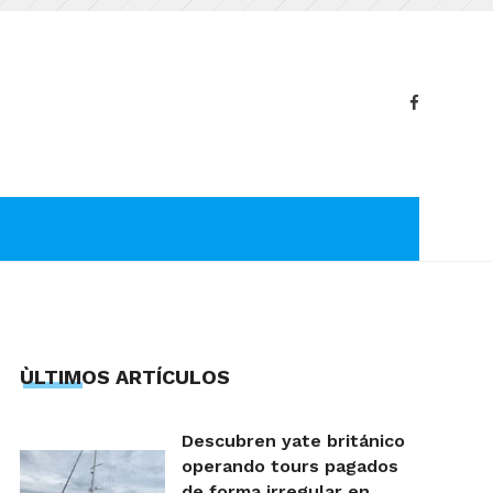
ÙLTIMOS ARTÍCULOS
Descubren yate británico
operando tours pagados
de forma irregular en