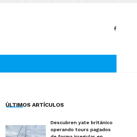
ÙLTIMOS ARTÍCULOS
Descubren yate británico
operando tours pagados
de forma irregular en