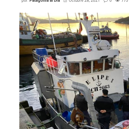
por:
Patagonia al Dia
Octubre 28, 2021
0
775 