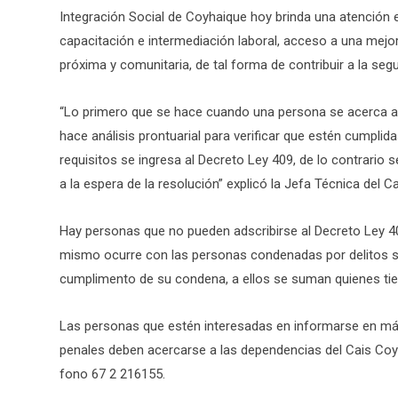
Integración Social de Coyhaique hoy brinda una atención 
capacitación e intermediación laboral, acceso a una mejor
próxima y comunitaria, de tal forma de contribuir a la segu
“Lo primero que se hace cuando una persona se acerca a 
hace análisis prontuarial para verificar que estén cumpli
requisitos se ingresa al Decreto Ley 409, de lo contrario s
a la espera de la resolución” explicó la Jefa Técnica del Ca
Hay personas que no pueden adscribirse al Decreto Ley 409
mismo ocurre con las personas condenadas por delitos sex
cumplimento de su condena, a ellos se suman quienes tie
Las personas que estén interesadas en informarse en má
penales deben acercarse a las dependencias del Cais Coy
fono 67 2 216155.