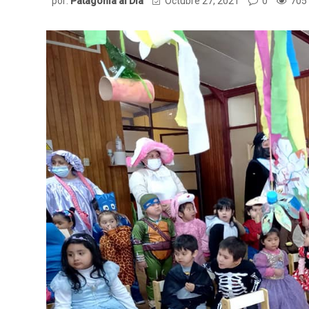
por:
Patagonia al Dia
Octubre 27, 2021
0
705 