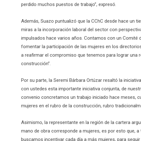
perdido muchos puestos de trabajo”, expresó.
Además, Suazo puntualizó que la CChC desde hace un ti
miras a la incorporación laboral del sector con perspect
impulsados hace varios años. Contamos con un Comité de
fomentar la participación de las mujeres en los directorio
a reafirmar el compromiso que tenemos para lograr una rea
construcción”.
Por su parte, la Seremi Bárbara Ortúzar resaltó la inicia
con ustedes esta importante iniciativa conjunta, de nuest
convenio concretamos un trabajo iniciado hace meses, cuyo 
mujeres en el rubro de la construcción, rubro tradicional
Asimismo, la representante en la región de la cartera arg
mano de obra corresponde a mujeres, es por esto que, a tr
buscamos incentivar cada día a más mujeres, para seguir