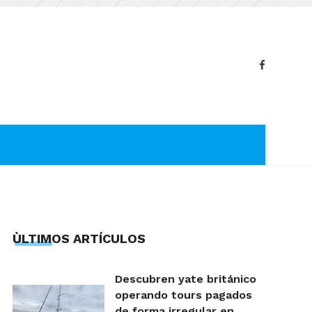
ÙLTIMOS ARTÍCULOS
Descubren yate británico
operando tours pagados
de forma irregular en