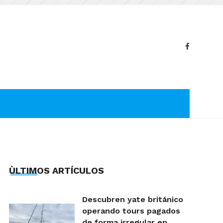
ÙLTIMOS ARTÍCULOS
Descubren yate británico
operando tours pagados
de forma irregular en