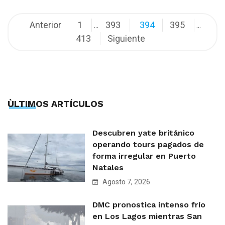
Navegación
Anterior
1
393
394
395
…
…
413
Siguiente
de
entradas
ÙLTIMOS ARTÍCULOS
Descubren yate británico
operando tours pagados de
forma irregular en Puerto
Natales
Agosto 7, 2026
DMC pronostica intenso frío
en Los Lagos mientras San