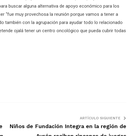
para buscar alguna alternativa de apoyo económico para los
ncer “fue muy provechosa la reunión porque vamos a tener a
ndo también con la agrupación para ayudar todo lo relacionado
pretende ojalá tener un centro oncológico que pueda cubrir todas
ARTÍCULO SIGUIENTE
e
Niños de Fundación Integra en la región de
an
Aysén reciben rincones de juegos