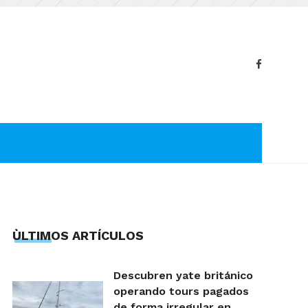
ÙLTIMOS ARTÍCULOS
Descubren yate británico
operando tours pagados
de forma irregular en