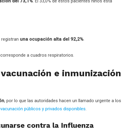
ación del 73,1%
. El 33,0% de estos pacientes niños está
 registran
una ocupación alta del 92,2%
.
 corresponde a cuadros respiratorios.
 vacunación e inmunización
ón
, por lo que las autoridades hacen un llamado urgente a los
 vacunación públicos y privados disponibles
.
unarse contra la Influenza