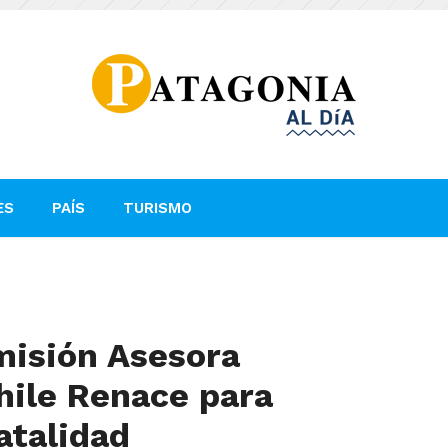
ES
PAÍS
TURISMO
misión Asesora
hile Renace para
atalidad