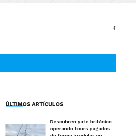
ÙLTIMOS ARTÍCULOS
Descubren yate británico
operando tours pagados
de forma irregular en