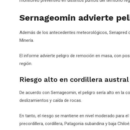
monitoreo preventivo en distintos puntos del territorio reg
Sernageomin advierte pe
Además de los antecedentes meteorológicos, Senapred con
Minería.
El informe advierte peligro de remoción en masa, con pos
región.
Riesgo alto en cordillera austral
De acuerdo con Sernageomin, el peligro sería alto en la cord
deslizamientos y caída de rocas.
En tanto, el riesgo se mantiene en nivel moderado para el litor
precordillera, cordillera, Patagonia subandina y baja Chiloé