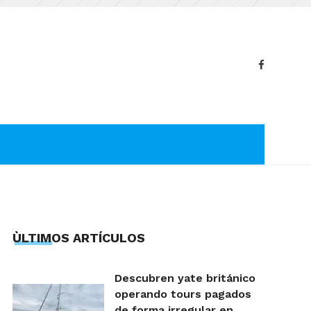
ÙLTIMOS ARTÍCULOS
Descubren yate británico
operando tours pagados
de forma irregular en