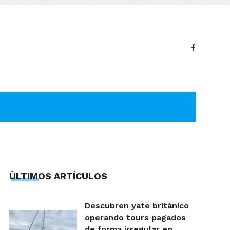
ÙLTIMOS ARTÍCULOS
Descubren yate británico
operando tours pagados
de forma irregular en