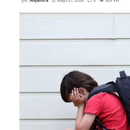
por:
Alejandra
Mayo 21, 2026
0
309 Ver