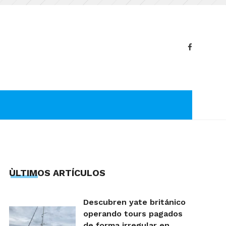
ÙLTIMOS ARTÍCULOS
Descubren yate británico
operando tours pagados
de forma irregular en