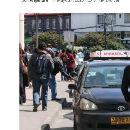
por:
Alejandra
Mayo 21, 2026
0
240 Ver