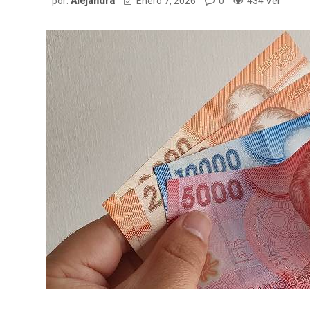
por:
Alejandra
Enero 7, 2026
0
434 Ver