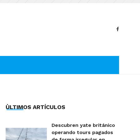
ÙLTIMOS ARTÍCULOS
Descubren yate británico
operando tours pagados
de forma irregular en