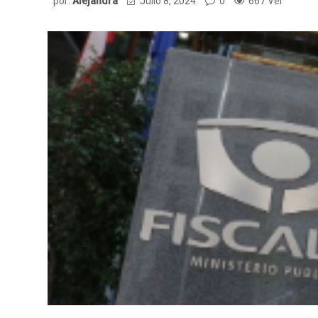
por:
Alejandra
Julio 8, 2024
0
667 Ver