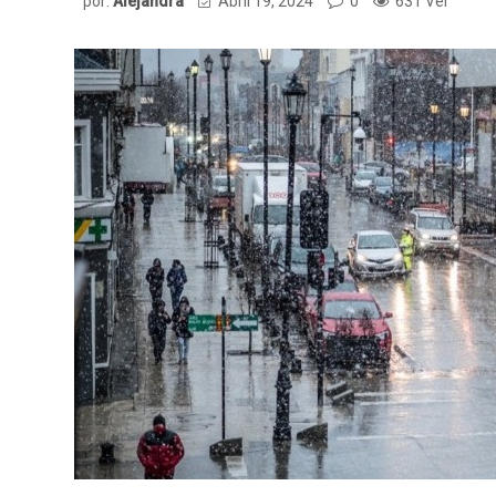
por:
Alejandra
Abril 19, 2024
0
631 Ver