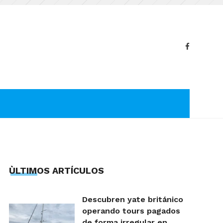
ÙLTIMOS ARTÍCULOS
Descubren yate británico
operando tours pagados
de forma irregular en