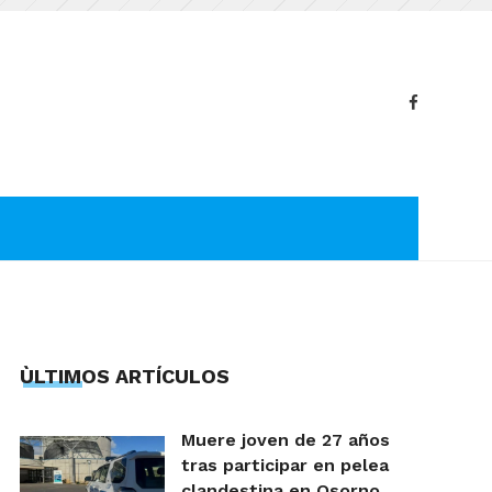
ÙLTIMOS ARTÍCULOS
Muere joven de 27 años
tras participar en pelea
clandestina en Osorno