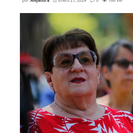
por:
Alejandra
Enero 21, 2024
0
766 Ver