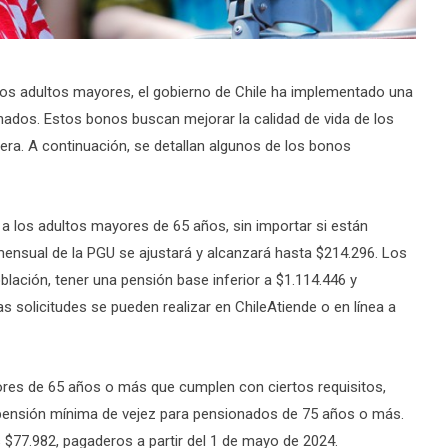
los adultos mayores, el gobierno de Chile ha implementado una
nados. Estos bonos buscan mejorar la calidad de vida de los
era. A continuación, se detallan algunos de los bonos
 a los adultos mayores de 65 años, sin importar si están
mensual de la PGU se ajustará y alcanzará hasta $214.296. Los
blación, tener una pensión base inferior a $1.114.446 y
s solicitudes se pueden realizar en ChileAtiende o en línea a
ores de 65 años o más que cumplen con ciertos requisitos,
la pensión mínima de vejez para pensionados de 75 años o más.
 $77.982, pagaderos a partir del 1 de mayo de 2024.