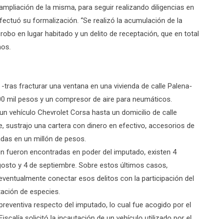
a ampliación de la misma, para seguir realizando diligencias en
fectuó su formalización. “Se realizó la acumulación de la
robo en lugar habitado y un delito de receptación, que en total
nos.
-tras fracturar una ventana en una vivienda de calle Palena-
00 mil pesos y un compresor de aire para neumáticos.
un vehículo Chevrolet Corsa hasta un domicilio de calle
, sustrajo una cartera con dinero en efectivo, accesorios de
uadas en un millón de pesos.
én fueron encontradas en poder del imputado, existen 4
agosto y 4 de septiembre. Sobre estos últimos casos,
a eventualmente conectar esos delitos con la participación del
tación de especies.
n preventiva respecto del imputado, lo cual fue acogido por el
scalía solicitó la incautación de un vehículo utilizado por el