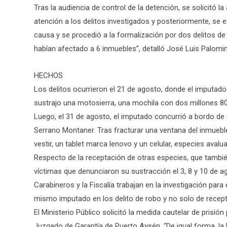
Tras la audiencia de control de la detención, se solicitó l
atención a los delitos investigados y posteriormente, se e
causa y se procedió a la formalización por dos delitos de 
habían afectado a 6 inmuebles”, detalló José Luis Palomi
HECHOS
Los delitos ocurrieron el 21 de agosto, donde el imputado 
sustrajo una motosierra, una mochila con dos millones 8
Luego, el 31 de agosto, el imputado concurrió a bordo de 
Serrano Montaner. Tras fracturar una ventana del inmueble
vestir, un tablet marca lenovo y un celular, especies aval
Respecto de la receptación de otras especies, que tambi
víctimas que denunciaron su sustracción el 3, 8 y 10 de 
Carabineros y la Fiscalía trabajan en la investigación par
mismo imputado en los delito de robo y no solo de recep
El Ministerio Público solicitó la medida cautelar de prisió
Juzgado de Garantía de Puerto Aysén. “De igual forma, la Fi