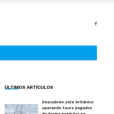
ÙLTIMOS ARTÍCULOS
Descubren yate británico
operando tours pagados
de forma irregular en