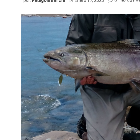
por:
Patagonia al Dia
Enero 17, 2023
0
669 V