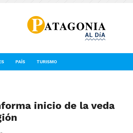
ES
PAÍS
TURISMO
orma inicio de la veda
gión