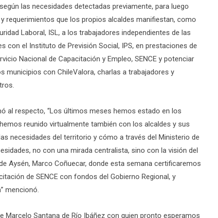
 según las necesidades detectadas previamente, para luego
os y requerimientos que los propios alcaldes manifiestan, como
uridad Laboral, ISL, a los trabajadores independientes de las
 con el Instituto de Previsión Social, IPS, en prestaciones de
ervicio Nacional de Capacitación y Empleo, SENCE y potenciar
os municipios con ChileValora, charlas a trabajadores y
tros.
irmó al respecto, “Los últimos meses hemos estado en los
nos hemos reunido virtualmente también con los alcaldes y sus
s necesidades del territorio y cómo a través del Ministerio de
idades, no con una mirada centralista, sino con la visión del
) de Aysén, Marco Coñuecar, donde esta semana certificaremos
acitación de SENCE con fondos del Gobierno Regional, y
a” mencionó.
lde Marcelo Santana de Río Ibáñez con quien pronto esperamos