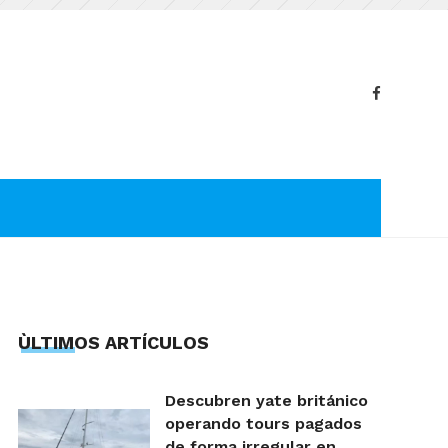
ÙLTIMOS ARTÍCULOS
Descubren yate británico
operando tours pagados
de forma irregular en