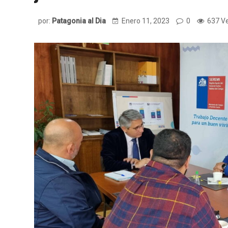
por:
Patagonia al Dia
Enero 11, 2023
0
637 V