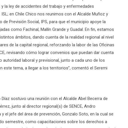
 y la ley de accidentes del trabajo y enfermedades
l, ISL; en Chile Chico nos reunimos con el Alcalde Muñoz y
 de Previsión Social, IPS, para que el municipio apoye la
ejadas como Fachinal, Mallín Grande y Guadal. En fin, estamos
tintos ámbitos, dando cuenta de la realidad regional al nivel
gares de la capital regional, reforzando la labor de las Oficinas
ENCE, revisando cómo lograr convenios que puedan dar cuenta
autoridad laboral y previsional, junto a cada uno de los
este tema, a llegar a los territorios”, comentó el Seremi
go Díaz sostuvo una reunión con el Alcalde Abel Becerra de
érrez, junto al director regional(s) de SENCE, Andro
 y el jefe del área de prevención, Gonzalo Soto, en la cual se
undo semestre, como capacitaciones sobre los derechos a