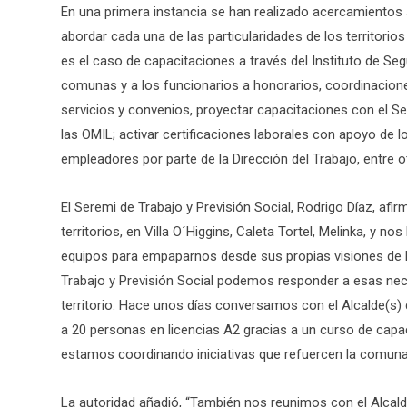
En una primera instancia se han realizado acercamientos
abordar cada una de las particularidades de los territori
es el caso de capacitaciones a través del Instituto de Seg
comunas y a los funcionarios a honorarios, coordinaciones
servicios y convenios, proyectar capacitaciones con el S
las OMIL; activar certificaciones laborales con apoyo de l
empleadores por parte de la Dirección del Trabajo, entre o
El Seremi de Trabajo y Previsión Social, Rodrigo Díaz, af
territorios, en Villa O´Higgins, Caleta Tortel, Melinka, y 
equipos para empaparnos desde sus propias visiones de la
Trabajo y Previsión Social podemos responder a esas neces
territorio. Hace unos días conversamos con el Alcalde(s
a 20 personas en licencias A2 gracias a un curso de cap
estamos coordinando iniciativas que refuercen la comun
La autoridad añadió, “También nos reunimos con el Alca