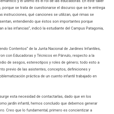
semántico y el último es el rol de las educadoras. En este taller
 porque se trata de cuestionarse el discurso que se le entrega
as instrucciones, qué canciones se utilizan, qué rimas se
resentan, entendiendo que éstos son importantes porque
 a las infancias”, indicó la estudiante del Campus Patagonia,
eciendo Contentos” de la Junta Nacional de Jardines Infantiles,
ron con Educadoras y Técnicos en Párvulo, respecto a la
medio de sesgos, estereotipos y roles de género; todo esto a
nto previo de las asistentes, conceptos, definiciones y
oblematización práctica de un cuento infantil trabajado en
“surge esta necesidad de contactarlas, dado que en los
omo jardín infantil, hemos concluido que debemos generar
ro. Creo que lo fundamental, primero es concientizar a