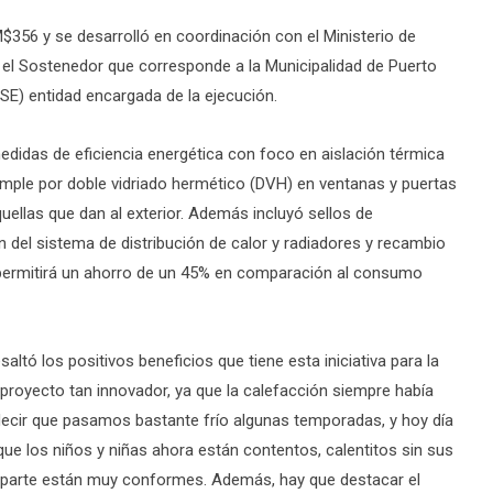
M$356 y se desarrolló en coordinación con el Ministerio de
, el Sostenedor que corresponde a la Municipalidad de Puerto
 SE) entidad encargada de la ejecución.
edidas de eficiencia energética con foco en aislación térmica
imple por doble vidriado hermético (DVH) en ventanas y puertas
uellas que dan al exterior. Además incluyó sellos de
ón del sistema de distribución de calor y radiadores y recambio
e permitirá un ahorro de un 45% en comparación al consumo
ltó los positivos beneficios que tiene esta iniciativa para la
oyecto tan innovador, ya que la calefacción siempre había
decir que pasamos bastante frío algunas temporadas, y hoy día
ue los niños y niñas ahora están contentos, calentitos sin sus
u parte están muy conformes. Además, hay que destacar el