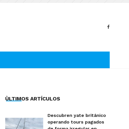
ÙLTIMOS ARTÍCULOS
Descubren yate británico
operando tours pagados
de forma irregular en