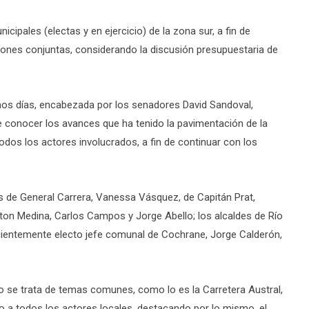
icipales (electas y en ejercicio) de la zona sur, a fin de
ones conjuntas, considerando la discusión presupuestaria de
imos días, encabezada por los senadores David Sandoval,
e conocer los avances que ha tenido la pavimentación de la
odos los actores involucrados, a fin de continuar con los
es de General Carrera, Vanessa Vásquez, de Capitán Prat,
ton Medina, Carlos Campos y Jorge Abello; los alcaldes de Río
ecientemente electo jefe comunal de Cochrane, Jorge Calderón,
o se trata de temas comunes, como lo es la Carretera Austral,
 a todos los actores locales, destacando por lo mismo, el