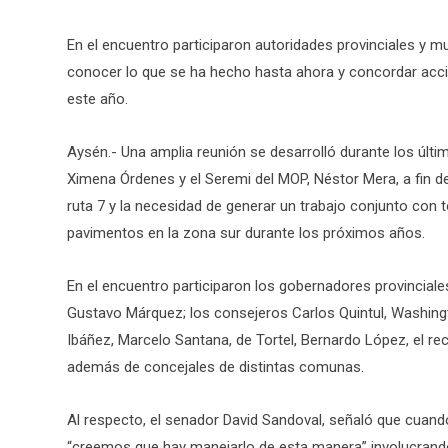
En el encuentro participaron autoridades provinciales y mun
conocer lo que se ha hecho hasta ahora y concordar acci
este año.
Aysén.- Una amplia reunión se desarrolló durante los últ
Ximena Órdenes y el Seremi del MOP, Néstor Mera, a fin d
ruta 7 y la necesidad de generar un trabajo conjunto con t
pavimentos en la zona sur durante los próximos años.
En el encuentro participaron los gobernadores provincial
Gustavo Márquez; los consejeros Carlos Quintul, Washing
Ibáñez, Marcelo Santana, de Tortel, Bernardo López, el r
además de concejales de distintas comunas.
Al respecto, el senador David Sandoval, señaló que cuand
“creemos que hay manejarlo de esta manera” involucrando