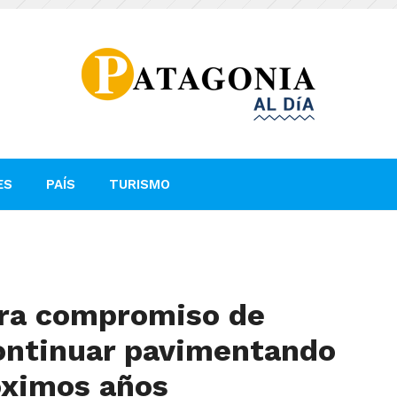
ES
PAÍS
TURISMO
ora compromiso de
continuar pavimentando
óximos años