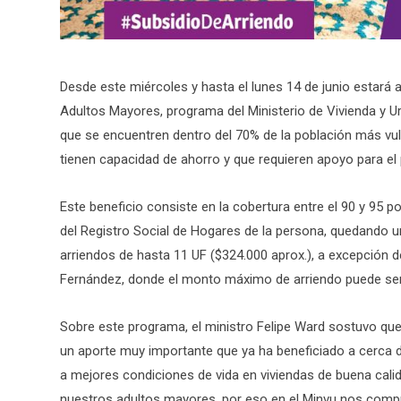
Desde este miércoles y hasta el lunes 14 de junio estará 
Adultos Mayores, programa del Ministerio de Vivienda y 
que se encuentren dentro del 70% de la población más vul
tienen capacidad de ahorro y que requieren apoyo para el 
Este beneficio consiste en la cobertura entre el 90 y 95 p
del Registro Social de Hogares de la persona, quedando un
arriendos de hasta 11 UF ($324.000 aprox.), a excepción d
Fernández, donde el monto máximo de arriendo puede ser
Sobre este programa, el ministro Felipe Ward sostuvo que
un aporte muy importante que ya ha beneficiado a cerca d
a mejores condiciones de vida en viviendas de buena calid
nuestros adultos mayores, por eso en el Minvu nos comp