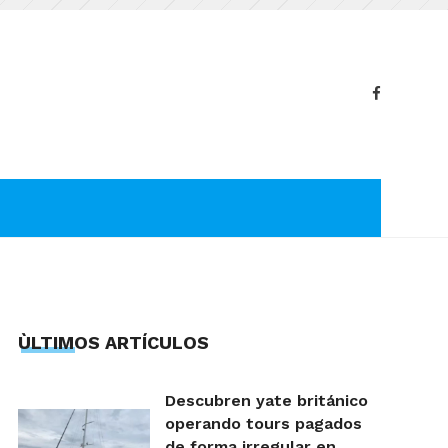
ÙLTIMOS ARTÍCULOS
Descubren yate británico
operando tours pagados
de forma irregular en