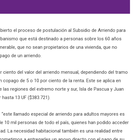
abierto el proceso de postulación al Subsidio de Arriendo para
Urbanismo que está destinado a personas sobre los 60 años
nerable, que no sean propietarios de una vivienda, que no
pago de un arriendo.
or ciento del valor del arriendo mensual, dependiendo del tramo
 copago de 5 o 10 por ciento de la renta. Este se aplica en
e las regiones del extremo norte y sur, Isla de Pascua y Juan
 hasta 13 UF ($383.721).
 “este llamado especial de arriendo para adultos mayores es
e 10 mil personas de todo el país, quienes han podido acceder
ad. La necesidad habitacional también es una realidad entre
rometimos a entregarles un apoyo directo con el pago de su