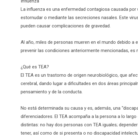
Influenza
La influenza es una enfermedad contagiosa causada por u
estornudar o mediante las secreciones nasales. Este viru
pueden causar complicaciones de gravedad.
Al año, miles de personas mueren en el mundo debido a e
prevenir las condiciones anteriormente mencionadas, es n
¿Qué es TEA?
El TEA es un trastorno de origen neurobiológico, que afec
cerebral, dando lugar a dificultades en dos áreas principalm
pensamiento y de la conducta.
No está determinada su causa y es, además, una “discapaci
diferenciadores. El TEA acompaña a la persona a lo larg
distintas: no hay dos personas con TEA iguales; depender
tener, así como de si presenta o no discapacidad intelectu