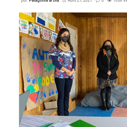
por:
Patagonia al Dia
Abril 27, 2021
0
1036 V