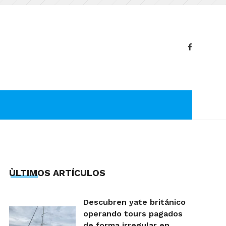
ÙLTIMOS ARTÍCULOS
Descubren yate británico
operando tours pagados
de forma irregular en