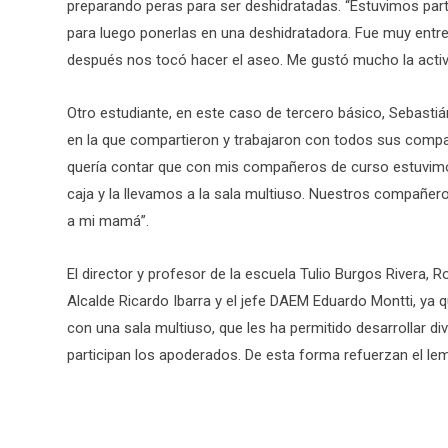
preparando peras para ser deshidratadas. “Estuvimos par
para luego ponerlas en una deshidratadora. Fue muy entr
después nos tocó hacer el aseo. Me gustó mucho la activ
Otro estudiante, en este caso de tercero básico, Sebasti
en la que compartieron y trabajaron con todos sus comp
quería contar que con mis compañeros de curso estuvim
caja y la llevamos a la sala multiuso. Nuestros compañer
a mi mamá”.
El director y profesor de la escuela Tulio Burgos Rivera,
Alcalde Ricardo Ibarra y el jefe DAEM Eduardo Montti, ya
con una sala multiuso, que les ha permitido desarrollar d
participan los apoderados. De esta forma refuerzan el lem