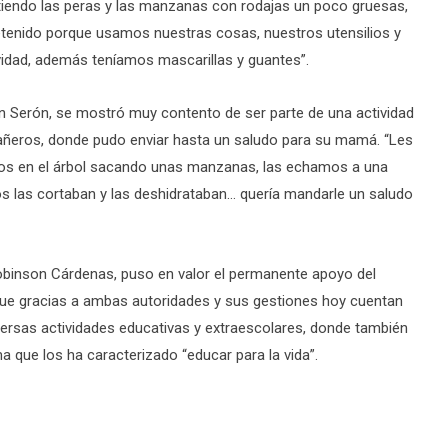
tiendo las peras y las manzanas con rodajas un poco gruesas,
etenido porque usamos nuestras cosas, nuestros utensilios y
idad, además teníamos mascarillas y guantes”.
án Serón, se mostró muy contento de ser parte de una actividad
añeros, donde pudo enviar hasta un saludo para su mamá. “Les
os en el árbol sacando unas manzanas, las echamos a una
os las cortaban y las deshidrataban… quería mandarle un saludo
 Robinson Cárdenas, puso en valor el permanente apoyo del
 que gracias a ambas autoridades y sus gestiones hoy cuentan
iversas actividades educativas y extraescolares, donde también
a que los ha caracterizado “educar para la vida”.