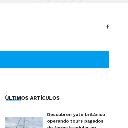
ÙLTIMOS ARTÍCULOS
Descubren yate británico
operando tours pagados
de forma irregular en