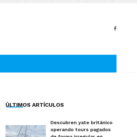
ÙLTIMOS ARTÍCULOS
Descubren yate británico
operando tours pagados
de forma irregular en