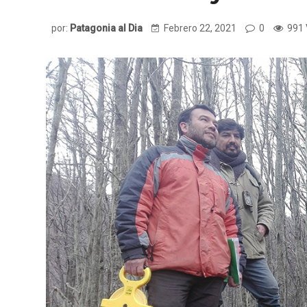
por:
Patagonia al Dia
Febrero 22, 2021
0
991 