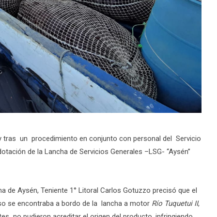
y tras un procedimiento en conjunto con personal del Servicio
otación de la Lancha de Servicios Generales –LSG- “Aysén”
ma de Aysén, Teniente 1° Litoral Carlos Gotuzzo precisó que el
urso se encontraba a bordo de la lancha a motor
Río Tuquetui II
,
es no pudieron acreditar el origen del producto, infringiendo