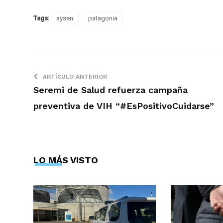
Tags:
aysen
patagonia
ARTÍCULO ANTERIOR
Seremi de Salud refuerza campaña
preventiva de VIH “#EsPositivoCuidarse”
LO MÁS VISTO