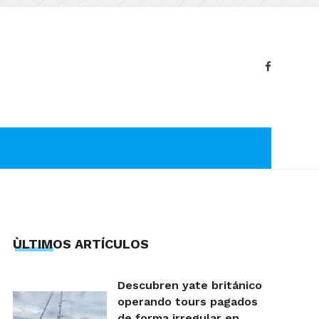
ÙLTIMOS ARTÍCULOS
Descubren yate británico
operando tours pagados
de forma irregular en