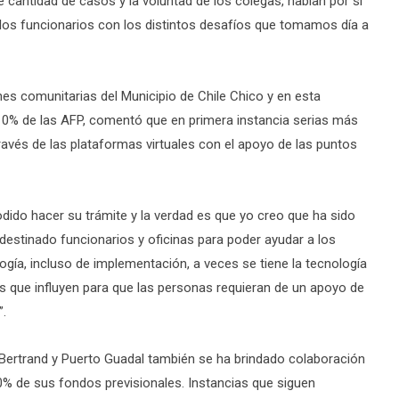
e cantidad de casos y la voluntad de los colegas, hablan por sí
 los funcionarios con los distintos desafíos que tomamos día a
es comunitarias del Municipio de Chile Chico y en esta
l 10% de las AFP, comentó que en primera instancia serias más
través de las plataformas virtuales con el apoyo de las puntos
ido hacer su trámite y la verdad es que yo creo que ha sido
destinado funcionarios y oficinas para poder ayudar a los
ía, incluso de implementación, a veces se tiene la tecnología
es que influyen para que las personas requieran de un apoyo de
”.
 Bertrand y Puerto Guadal también se ha brindado colaboración
 10% de sus fondos previsionales. Instancias que siguen