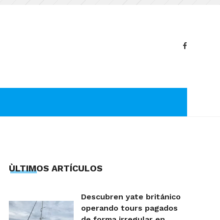
ÙLTIMOS ARTÍCULOS
Descubren yate británico
operando tours pagados
de forma irregular en