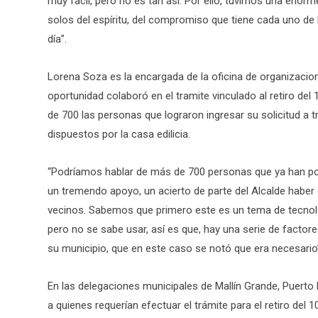
muy fácil, pero no es tan así. Por ello, tuvimos una enorm
solos del espíritu, del compromiso que tiene cada uno de
día”.
Lorena Soza es la encargada de la oficina de organizacion
oportunidad colaboró en el tramite vinculado al retiro de
de 700 las personas que lograron ingresar su solicitud a 
dispuestos por la casa edilicia.
“Podríamos hablar de más de 700 personas que ya han pod
un tremendo apoyo, un acierto de parte del Alcalde haber 
vecinos. Sabemos que primero este es un tema de tecnolog
pero no se sabe usar, así es que, hay una serie de factor
su municipio, que en este caso se notó que era necesario
En las delegaciones municipales de Mallín Grande, Puerto
a quienes requerían efectuar el trámite para el retiro del