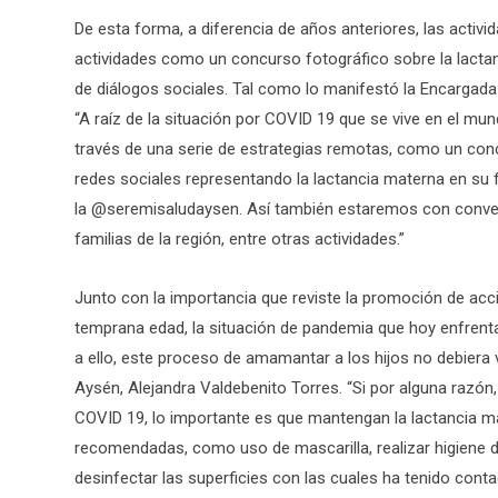
De esta forma, a diferencia de años anteriores, las activ
actividades como un concurso fotográfico sobre la lactanc
de diálogos sociales. Tal como lo manifestó la Encargad
“A raíz de la situación por COVID 19 que se vive en el m
través de una serie de estrategias remotas, como un co
redes sociales representando la lactancia materna en s
la @seremisaludaysen. Así también estaremos con convers
familias de la región, entre otras actividades.”
Junto con la importancia que reviste la promoción de acci
temprana edad, la situación de pandemia que hoy enfrent
a ello, este proceso de amamantar a los hijos no debiera 
Aysén, Alejandra Valdebenito Torres. “Si por alguna raz
COVID 19, lo importante es que mantengan la lactancia ma
recomendadas, como uso de mascarilla, realizar higiene 
desinfectar las superficies con las cuales ha tenido conta