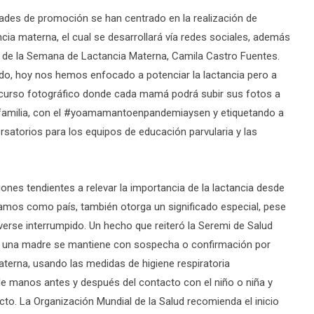
idades de promoción se han centrado en la realización de
ia materna, el cual se desarrollará vía redes sociales, además
a de la Semana de Lactancia Materna, Camila Castro Fuentes.
undo, hoy nos hemos enfocado a potenciar la lactancia pero a
ncurso fotográfico donde cada mamá podrá subir sus fotos a
u familia, con el #yoamamantoenpandemiaysen y etiquetando a
atorios para los equipos de educación parvularia y las
ones tendientes a relevar la importancia de la lactancia desde
amos como país, también otorga un significado especial, pese
verse interrumpido. Un hecho que reiteró la Seremi de Salud
ón, una madre se mantiene con sospecha o confirmación por
terna, usando las medidas de higiene respiratoria
de manos antes y después del contacto con el niño o niña y
cto. La Organización Mundial de la Salud recomienda el inicio