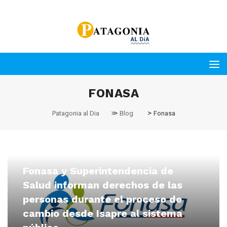
FONASA
>
>
Patagonia al Dia
Blog
Fonasa
Patagonia al Dia
Febrero 13, 2021
Fonasa y Superintendencia de
Salud informan derechos de las
personas durante el proceso de
cambio desde Isapre al sistema