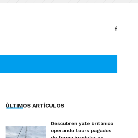
ÙLTIMOS ARTÍCULOS
Descubren yate británico
operando tours pagados
de forma irregular en