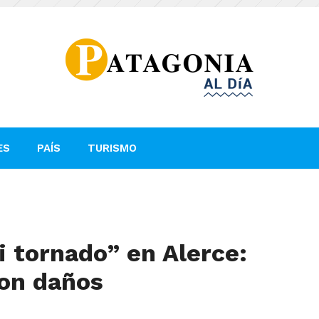
ES
PAÍS
TURISMO
i tornado” en Alerce:
con daños