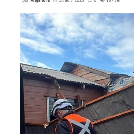
por:
Alejandra
Junio 3, 2026
0
187 Ver