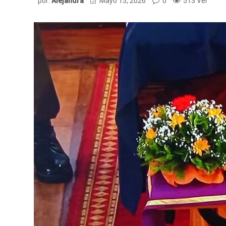
por:
Alejandra
Mayo 15, 2026
0
513 Ver